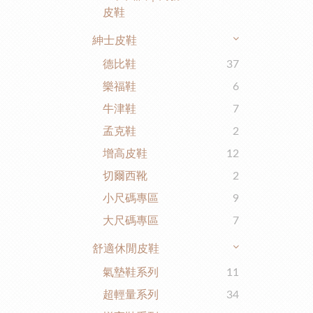
皮鞋
紳士皮鞋
德比鞋
37
樂福鞋
6
牛津鞋
7
孟克鞋
2
增高皮鞋
12
切爾西靴
2
小尺碼專區
9
大尺碼專區
7
舒適休閒皮鞋
氣墊鞋系列
11
超輕量系列
34