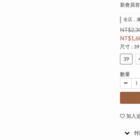
新會員首
全店，滿
NT$2,3
NT$1,6
尺寸
: 39
39
數量
加入
付