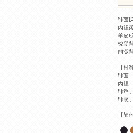
鞋面
內裡
羊皮
橡膠
簡潔
【
鞋面 
內裡 
鞋墊 :
鞋底 :
【顏