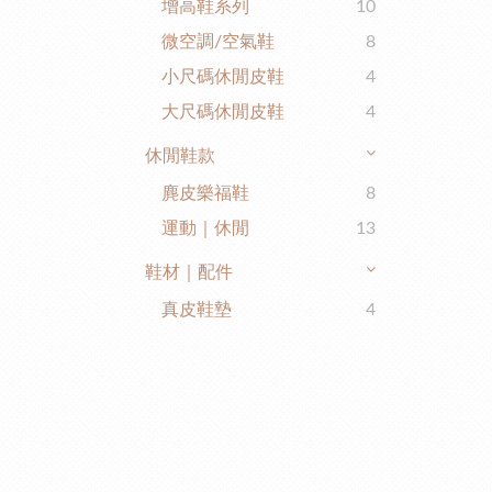
增高鞋系列
10
微空調/空氣鞋
8
小尺碼休閒皮鞋
4
大尺碼休閒皮鞋
4
休閒鞋款
麂皮樂福鞋
8
運動｜休閒
13
鞋材｜配件
真皮鞋墊
4