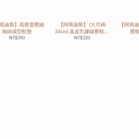
瑪迪斯】高密度壓縮
【阿瑪迪斯】 (大尺碼
【阿瑪迪
海綿成型鞋墊
33cm) 真皮乳膠緩壓鞋墊
壓鞋
NT$390
NT$320
- 灰色