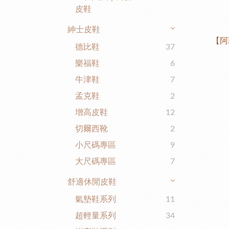
皮鞋
紳士皮鞋
【阿
德比鞋
37
樂福鞋
6
牛津鞋
7
孟克鞋
2
增高皮鞋
12
切爾西靴
2
小尺碼專區
9
大尺碼專區
7
舒適休閒皮鞋
氣墊鞋系列
11
超輕量系列
34