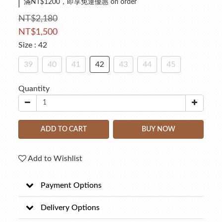
滿NT$1200，即享免運優惠 on order
NT$2,180
NT$1,500
Size
: 42
39
40
41
42
43
44
45
Quantity
ADD TO CART
BUY NOW
Add to Wishlist
Payment Options
Delivery Options