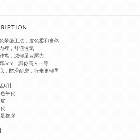
RIPTION
色苯染工法，皮色柔和自然
內裡，舒適透氣
鞋襟，減輕足背壓力
高5cm，讓你高人一等
底，防滑耐磨，行走更輕盈
材質說明】
上色牛皮
豬皮
豬皮
輕量橡膠
】