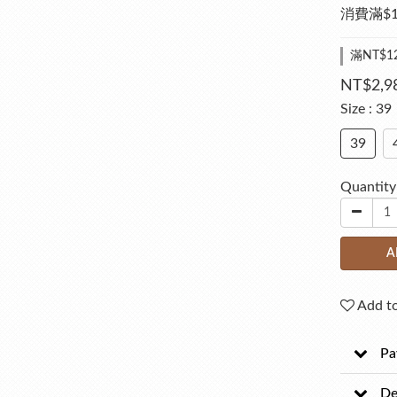
消費滿$
滿NT$1
NT$2,9
Size
: 39
39
Quantity
A
Add to
Pa
De