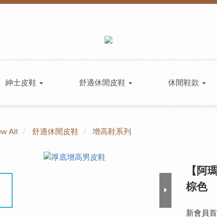
紳士皮鞋
舒適休閒皮鞋
休閒鞋款
ew All
舒適休閒皮鞋
增高鞋系列
【阿瑪
棕色
新會員首