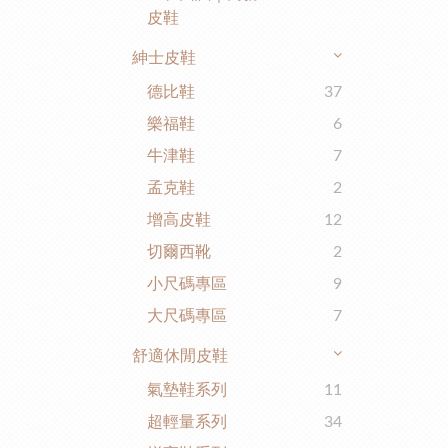
皮鞋
紳士皮鞋
德比鞋
37
樂福鞋
6
牛津鞋
7
孟克鞋
2
增高皮鞋
12
切爾西靴
2
小尺碼專區
9
大尺碼專區
7
舒適休閒皮鞋
氣墊鞋系列
11
超輕量系列
34