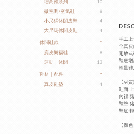
增高鞋系列
10
微空調/空氣鞋
8
小尺碼休閒皮鞋
4
DESC
大尺碼休閒皮鞋
4
手工上
休閒鞋款
全真皮
麂皮樂福鞋
8
開放式
鞋底增
運動｜休閒
13
輕量鞋
鞋材｜配件
【
真皮鞋墊
4
鞋面:
內裡:
鞋墊:
鞋底:
【顏色