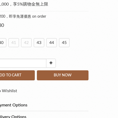
1,000，享5%購物金無上限
200，即享免運優惠 on order
80
40
41
42
43
44
45
DD TO CART
BUY NOW
 Wishlist
yment Options
livery Options