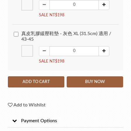
SALE NT$198
真皮乳膠緩壓鞋墊 - 灰色 XL (31.5cm) 適用 /
43-45
SALE NT$198
ADD TO CART
BUY NOW
Add to Wishlist
Payment Options