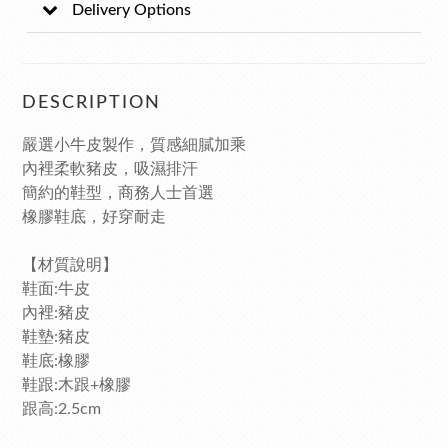
Delivery Options
DESCRIPTION
嚴選小牛皮製作，質感細膩加乘
內裡柔軟豬皮，吸濕排汗
簡約的鞋型，商務人士首選
橡膠鞋底，
好穿耐走
【材質說明】
鞋面:牛皮
內裡:豬皮
鞋墊:豬皮
鞋底:橡膠
鞋跟:木跟+橡膠
跟高:2.5cm