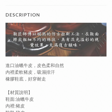
DESCRIPTION
進口油蠟牛皮，皮色柔和自然
內裡柔軟豬皮，吸濕排汗
橡膠鞋底，好穿耐走
【材質說明】
鞋面:油蠟牛皮
內裡:豬皮