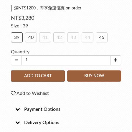
滿NT$1200，即享免運優惠 on order
NT$3,280
Size
: 39
39
40
41
42
43
44
45
Quantity
ADD TO CART
BUY NOW
Add to Wishlist
Payment Options
Delivery Options