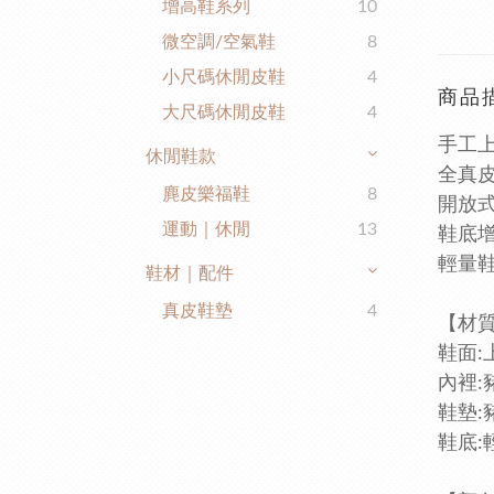
增高鞋系列
10
微空調/空氣鞋
8
小尺碼休閒皮鞋
4
商品
大尺碼休閒皮鞋
4
手工
休閒鞋款
全真
麂皮樂福鞋
8
開放
運動｜休閒
13
鞋底增
輕量
鞋材｜配件
真皮鞋墊
4
【
鞋面:
內裡:
鞋墊:
鞋底: