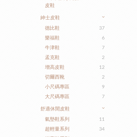
皮鞋
紳士皮鞋
德比鞋
37
樂福鞋
6
牛津鞋
7
孟克鞋
2
增高皮鞋
12
切爾西靴
2
小尺碼專區
9
大尺碼專區
7
舒適休閒皮鞋
氣墊鞋系列
11
超輕量系列
34