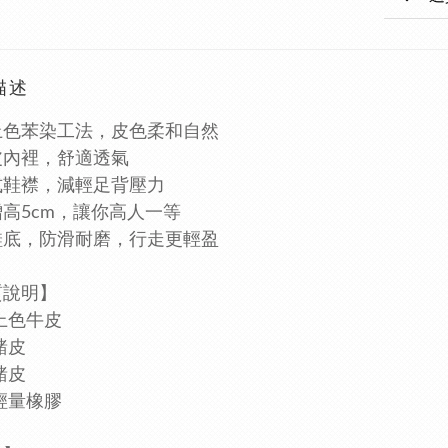
描述
上色苯染工法，皮色柔和自然
皮內裡，舒適透氣
式鞋襟，減輕足背壓力
高5cm，讓你高人一等
鞋底，防滑耐磨，行走更輕盈
材質說明】
上色牛皮
豬皮
豬皮
輕量橡膠