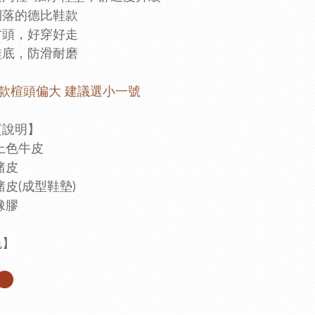
俐落的德比鞋款
方頭，好穿好走
鞋底，防滑耐磨
此款楦頭偏大 建議選小一號
材質說明】
上色牛皮
豬皮
豬皮(成型鞋墊)
橡膠
色】