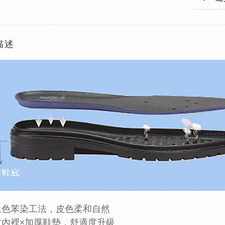
描述
上色苯染工法，皮色柔和自然
皮內裡×加厚鞋墊，舒適度升級