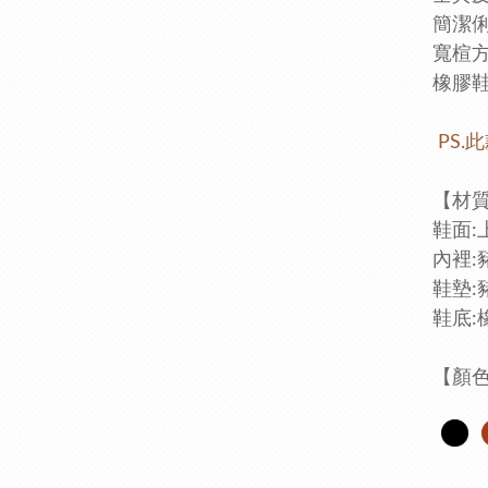
簡潔
寬楦
橡膠
PS.
【
鞋面:
內裡:
鞋墊:
鞋底:
【顏