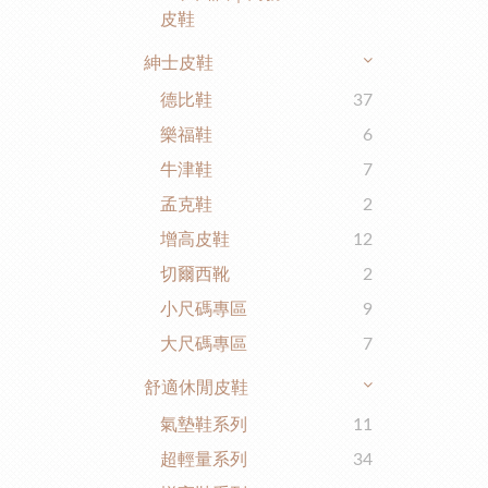
皮鞋
紳士皮鞋
德比鞋
37
樂福鞋
6
牛津鞋
7
孟克鞋
2
增高皮鞋
12
切爾西靴
2
小尺碼專區
9
大尺碼專區
7
舒適休閒皮鞋
氣墊鞋系列
11
超輕量系列
34