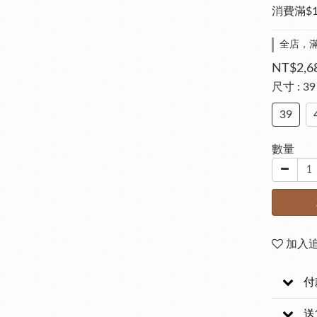
消費滿$
全店，滿
NT$2,6
尺寸
: 39
39
數量
加入
付
送