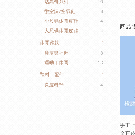
增高鞋系列
10
微空調/空氣鞋
8
小尺碼休閒皮鞋
4
商品
大尺碼休閒皮鞋
4
休閒鞋款
麂皮樂福鞋
8
運動｜休閒
13
鞋材｜配件
真皮鞋墊
4
手工
全真