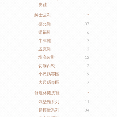
皮鞋
紳士皮鞋
德比鞋
37
樂福鞋
6
牛津鞋
7
孟克鞋
2
增高皮鞋
12
切爾西靴
2
小尺碼專區
9
大尺碼專區
7
舒適休閒皮鞋
氣墊鞋系列
11
超輕量系列
34