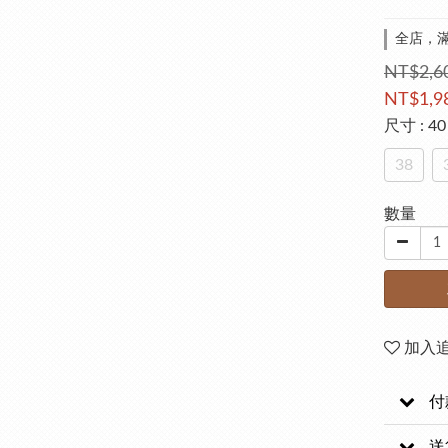
全店，滿
NT$2,6
NT$1,9
尺寸
: 40
38
數量
加入
付
送