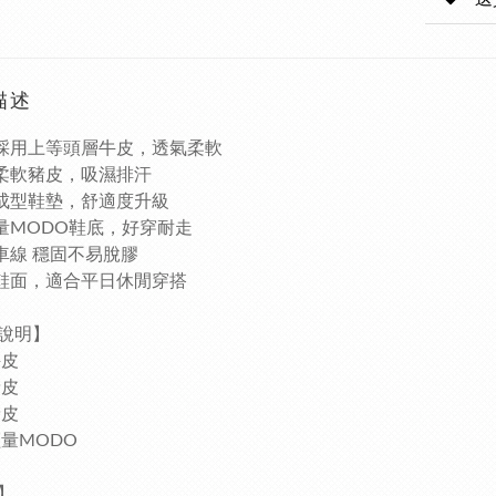
描述
採用上等頭層牛皮，透氣柔軟
柔軟豬皮，吸濕排汗
成型鞋墊，舒適度升級
量MODO鞋底，好穿耐走
車線 穩固不易脫膠
鞋面，適合平日休閒穿搭
材質說明】
牛皮
豬皮
豬皮
輕量MODO
】