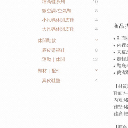
增高鞋系列
10
微空調/空氣鞋
8
小尺碼休閒皮鞋
4
商品
大尺碼休閒皮鞋
4
鞋面
●
休閒鞋款
內裡
●
麂皮樂福鞋
8
真皮
●
超輕
運動｜休閒
13
●
鞋底
●
鞋材｜配件
簡潔
●
真皮鞋墊
4
【
鞋面:
內裡:
鞋墊:
鞋底:
【
顏色