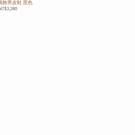
橫飾男皮鞋 黑色
NT$3,280