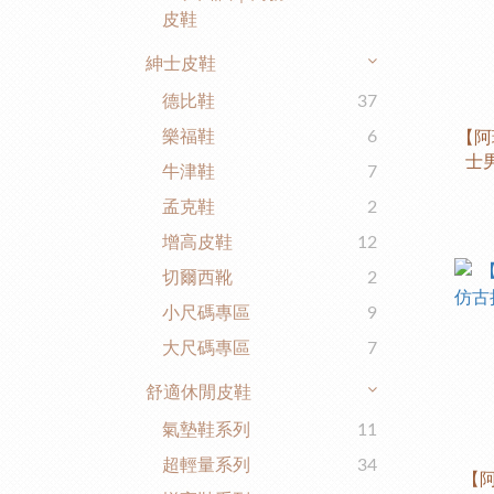
皮鞋
紳士皮鞋
德比鞋
37
樂福鞋
6
【阿
士男
牛津鞋
7
孟克鞋
2
增高皮鞋
12
切爾西靴
2
小尺碼專區
9
大尺碼專區
7
舒適休閒皮鞋
氣墊鞋系列
11
超輕量系列
34
【