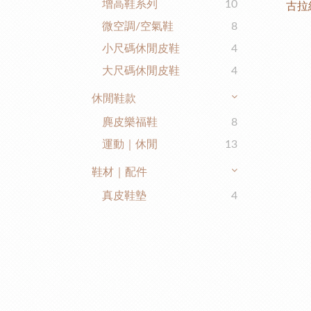
增高鞋系列
10
古拉
微空調/空氣鞋
8
小尺碼休閒皮鞋
4
大尺碼休閒皮鞋
4
休閒鞋款
麂皮樂福鞋
8
運動｜休閒
13
鞋材｜配件
真皮鞋墊
4