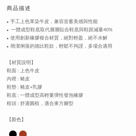
商品描述
手工上色苯染牛皮，兼容並蓄美感與性能
●
一體成型鞋底取代層層貼合鞋底與鞋跟減量
40%
●
使用創新橡膠複合材質，絕對輕盈，絕不水解
●
簡潔俐落的德比鞋款，輕鬆不拘謹，多場合適用
●
【材質說明】
鞋面 : 上色牛皮
內裡 : 豬皮
鞋墊 : 豬皮
+
乳膠
鞋底 : 一體成型高輕量彈性發泡橡膠
楦頭 : 舒適圓楦，適合東方腳型
【顏色】