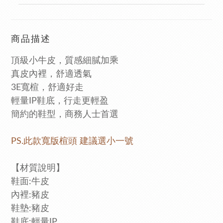
商品描述
頂級小牛皮，質感細膩加乘
真皮內裡，舒適透氣
3E
寬楦，舒適好走
輕量IP鞋底，行走更輕盈
簡約的鞋型，商務人士首選
PS.此款寬版楦頭 建議選小一號
【材質說明】
鞋面
:
牛皮
內裡
:
豬皮
鞋墊
:
豬皮
鞋底
:
輕量IP