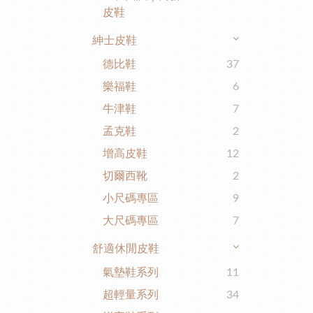
皮鞋
紳士皮鞋
德比鞋
37
樂福鞋
6
牛津鞋
7
孟克鞋
2
增高皮鞋
12
切爾西靴
2
小尺碼專區
9
大尺碼專區
7
舒適休閒皮鞋
氣墊鞋系列
11
超輕量系列
34