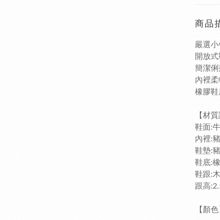
商品
嚴選小
開放式
簡潔俐
內裡柔
橡膠鞋
【
鞋面:
內裡:
鞋墊:
鞋底:
鞋跟:
跟高:2.
【顏色