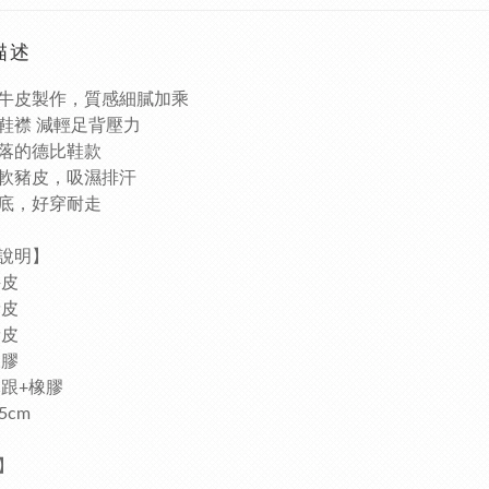
描述
牛皮製作，質感細膩加乘
鞋襟 減輕足背壓力
落的德比鞋款
軟豬皮，吸濕排汗
底，
好穿耐走
材質說明】
牛皮
豬皮
豬皮
橡膠
木跟+橡膠
5cm
】