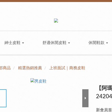
紳士皮鞋
舒適休閒皮鞋
休閒鞋款
部商品
精選熱銷推薦
上班面試｜商務皮鞋
【阿
2420
新會員首