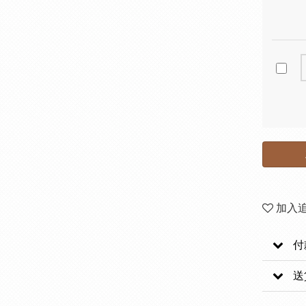
加入
付
送