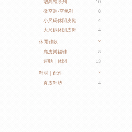
增高鞋系列
10
微空調/空氣鞋
8
小尺碼休閒皮鞋
4
大尺碼休閒皮鞋
4
休閒鞋款
麂皮樂福鞋
8
運動｜休閒
13
鞋材｜配件
真皮鞋墊
4