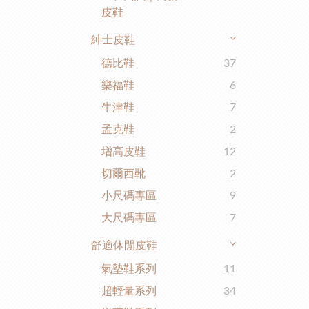
皮鞋
紳士皮鞋
德比鞋
37
樂福鞋
6
牛津鞋
7
孟克鞋
2
增高皮鞋
12
切爾西靴
2
小尺碼專區
9
大尺碼專區
7
舒適休閒皮鞋
氣墊鞋系列
11
超輕量系列
34