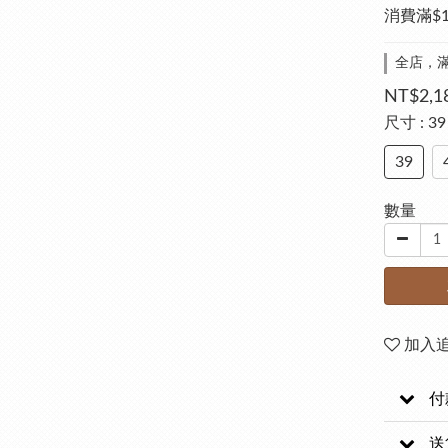
消費滿$
全店，滿
NT$2,1
尺寸
: 39
39
數量
加入
付
送