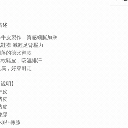
描述
小牛皮製作，質感細膩加乘
式鞋襟 減輕足背壓力
俐落的德比鞋款
柔軟豬皮，吸濕排汗
鞋底，好穿耐走
材質說明】
牛皮
豬皮
豬皮
橡膠
木跟+橡膠