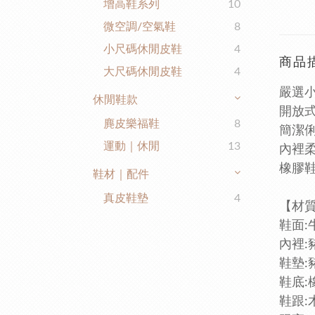
增高鞋系列
10
微空調/空氣鞋
8
小尺碼休閒皮鞋
4
商品
大尺碼休閒皮鞋
4
嚴選
休閒鞋款
開放
麂皮樂福鞋
8
簡潔
運動｜休閒
13
內裡
橡膠
鞋材｜配件
真皮鞋墊
4
【
鞋面:
內裡:
鞋墊:
鞋底:
鞋跟: