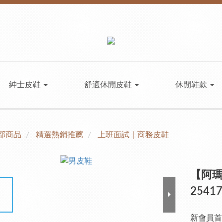
紳士皮鞋
舒適休閒皮鞋
休閒鞋款
部商品
精選熱銷推薦
上班面試｜商務皮鞋
【阿
2541
新會員首