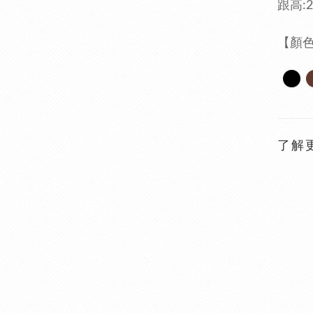
跟高:2
【顏
了解